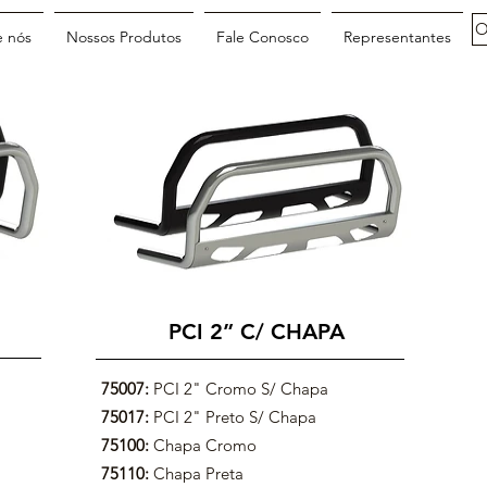
O
e nós
Nossos Produtos
Fale Conosco
Representantes
PCI 2” C/ CHAPA
75007:
PCI 2" Cromo S/ Chapa
75017:
PCI 2" Preto S/ Chapa
75100:
Chapa Cromo
75110:
Chapa Preta