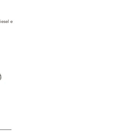
iesel e
”